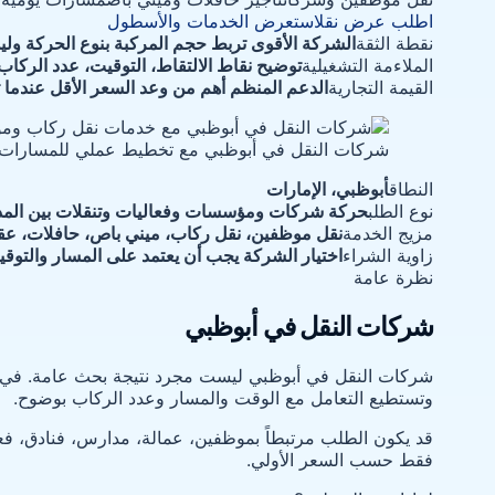
اطلب عرض نقل
استعرض الخدمات والأسطول
نقطة الثقة
الشركة الأقوى تربط حجم المركبة بنوع الحركة ول
الملاءمة التشغيلية
توضيح نقاط الالتقاط، التوقيت، عدد الركاب
القيمة التجارية
الدعم المنظم أهم من وعد السعر الأقل عندما ت
شركات النقل في أبوظبي مع تخطيط عملي للمسارات
النطاق
أبوظبي، الإمارات
نوع الطلب
حركة شركات ومؤسسات وفعاليات وتنقلات بين الم
مزيج الخدمة
نقل موظفين، نقل ركاب، ميني باص، حافلات، ع
زاوية الشراء
اختيار الشركة يجب أن يعتمد على المسار والتو
نظرة عامة
شركات النقل في أبوظبي
شركات النقل في أبوظبي ليست مجرد نتيجة بحث عامة. في الس
وتستطيع التعامل مع الوقت والمسار وعدد الركاب بوضوح.
قد يكون الطلب مرتبطاً بموظفين، عمالة، مدارس، فنادق، فع
فقط حسب السعر الأولي.