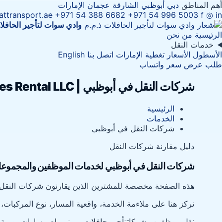
أهم المناطق
دبي
أبوظبي
الشارقة
عجمان
الإمارات
ttransport.ae
+971 54 388 6682
+971 54 996 5003
f
◎
in
وادي سوات
لتأجير الحافل
الرئيسية
من نحن
خدمات النقل
الأسطول
الأسعار
تغطية الإمارات
اتصل بنا
English
طلب عرض سعر
واتساب
شركات النقل في أبوظبي | Wadi Swat Buses Rental LLC
الرئيسية
الخدمات
شركات النقل في أبوظبي
دليل مقارنة شركات النقل
شركات النقل في أبوظبي لخدمات الموظفين والمجموعات
هذه الصفحة مخصصة للمشترين الذين يقارنون شركات النقل ف
نركز هنا على ملاءمة الخدمة، واقعية المسار، نوع المركبات،
نقل موظفين وشركات
تأجير حافلات وميني باص
مسارات يومية 