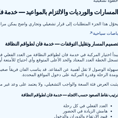
خطوة تشغيلية
المسارات والورديات والالتزام بالمواعيد — خدمة ف
يحوّل هذا الجزء المتطلبات إلى قرار تشغيلي وتجاري واضح يمكن مراجع
باصات سياحية
↗
تصميم المسار وتقليل التوقفات — خدمة فان لطواقم النظافة
يبدأ اختيار المركبة في خدمة فان لطواقم النظافة من العدد الفعلي ف
تسجل الخطة العدد المعتاد والحد الأعلى المتوقع وأي احتياج للأمتعة أ
سهولة الوصول لا تقل أهمية عن المقاعد. قد يناسب الفان فريقاً صغير
ومدة الرحلة وقدرة المركبة على دخول المواقع المحددة.
يثبت العرض فئة السعة والواجب التشغيلي، ولا يعتمد على وعد غير مؤك
ترتيب نقاط الصعود حسب الاتجاه — خدمة فان لطواقم النظافة
العدد الفعلي في كل رحلة
هامش الزيادة في الحضور
قيود الارتفاع والدوران والدخول