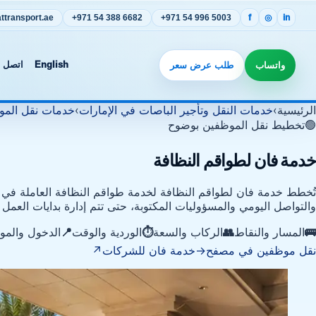
transport.ae
+971 54 388 6682
+971 54 996 5003
f
◎
in
واتساب
طلب عرض سعر
English
اتصل ب
الرئيسية
›
خدمات النقل وتأجير الباصات في الإمارات
›
خدمات نقل المو
🟢
تخطيط نقل الموظفين بوضوح
خدمة فان لطواقم النظافة
تُخطط خدمة فان لطواقم النظافة لخدمة طواقم النظافة العاملة في الم
والتواصل اليومي والمسؤوليات المكتوبة، حتى تتم إدارة بدايات العمل
🚌
المسار والنقاط
👥
الركاب والسعة
⏱️
الوردية والوقت
📍
الدخول والمو
نقل موظفين في مصفح
→
خدمة فان للشركات
↗