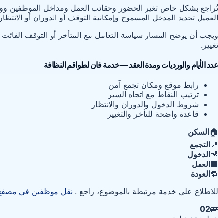
تُراجع بشكل خاص تغير الحضور وحقائب العمل ومداخل الموظفين ووقت 
العميل تحديد المدخل المسموح وإمكانية التوقف أو الدوران أو الانتظار.
ويجب أن يوضح المسار سياسة التعامل مع المتأخر أو التوقف الفائت 
تغيير.
عدد الأيام والورديات ومدة العقد — خدمة فان لطواقم النظافة
رابط موقع ومكان تجمع آمن
ترتيب النقاط مع اتجاه السير
شروط الدخول والدوران والانتظار
قاعدة واضحة للتأخر والتغيير
🏠
السكن
📍
التجمع
🛂
الدخول
🏢
العمل
🔁
العودة
للاطلاع على خدمة مرتبطة بالموضوع، راجع .
نقل موظفين في مصفح
02
🚌