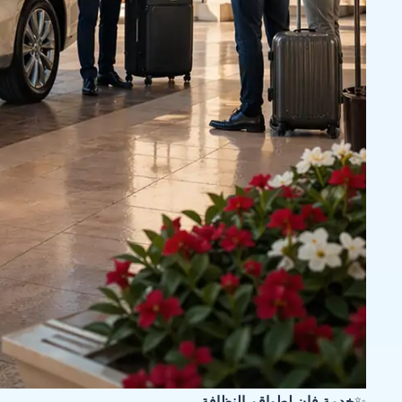
✨
خدمة فان لطواقم النظافة