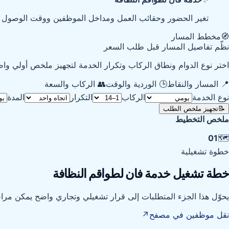
تغير الحضور وحقائب العمل ومداخل الموظفين ووقت الوصول ا
🧭
مخطط المسار
نظّم تفاصيل المسار قبل طلب السعر
اختر نوع الدوام ونطاق الركاب وتكرار الخدمة لتجهيز ملخص أولي واض
📍 المسار والنقاط
🕒 الوردية والوقت
👥 الركاب والسعة
نوع الخدمة
الركاب
التكرار
المدة
📝
تجهيز ملخص الطلب
ملخص التخطيط
01
🗺️
خطوة تشغيلية
خطة تشغيل خدمة فان لطواقم النظافة
يحوّل هذا الجزء المتطلبات إلى قرار تشغيلي وتجاري واضح يمكن مراجع
نقل موظفين في مصفح
↗