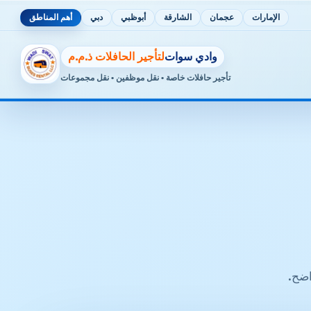
الإمارات
عجمان
الشارقة
أبوظبي
دبي
أهم المناطق
وادي سوات
لتأجير الحافلات ذ.م.م
تأجير حافلات خاصة • نقل موظفين • نقل مجموعات
اضح.