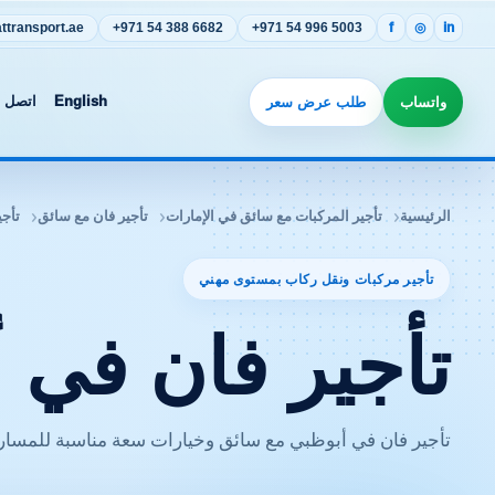
transport.ae
+971 54 388 6682
+971 54 996 5003
f
◎
in
واتساب
طلب عرض سعر
English
اتصل ب
الرئيسية
تأجير المركبات مع سائق في الإمارات
تأجير فان مع سائق
تأجي
تأجير مركبات ونقل ركاب بمستوى مهني
تأجير فان في 
تأجير فان في أبوظبي مع سائق وخيارات سعة مناسبة للمس