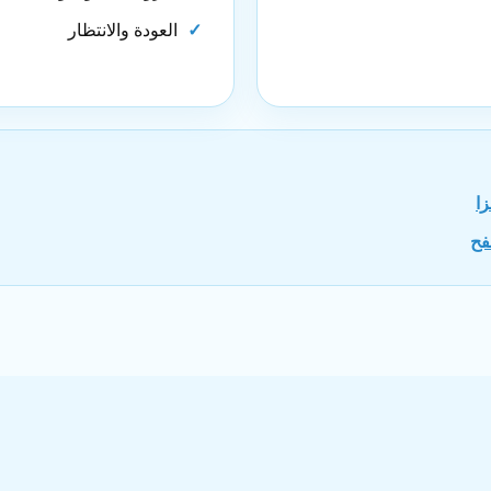
العودة والانتظار
ا
فح