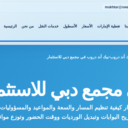
mukhtar@swat
نا
تغطية الإمارات
الأسعار
الأسطول
خدمات النقل
من نحن
الرئيسية
 أند دروب
‹
بيك أند دروب في مجمع دبي للاستثمار
مجمع دبي للاستثم
كيفية تنظيم المسار والسعة والمواعيد والمسؤوليات ق
ريح البوابات وتبديل الورديات ووقت الحضور وتوزع مو