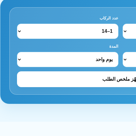
عدد الركاب
المدة
ّز ملخص الطلب