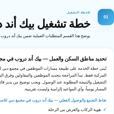
خطة التشغيل
01
خطة تشغيل بيك أند د
يوضح هذا القسم المتطلبات العملية ضمن بيك أند دروب في
تحديد مناطق السكن والعمل — بيك أند دروب في مجم
تُبنى خطة الخدمة على طبيعة مسارات الموظفين في مجمع دبي لل
المركبة فقط. تبدأ المراجعة بتحديد الموظفين والمقاولين وفرق الم
التشغيل والنتيجة المطلوبة عند الوصول. ويجب توضيح من يدير قائ
المسار يومياً، وأي المواعيد إلزامية وليست تقريبية.
نقاط التجمع والوصول الفعلي — بيك أند دروب في مجمع دبي للاست
هوية الركاب والغرض من الرحلة