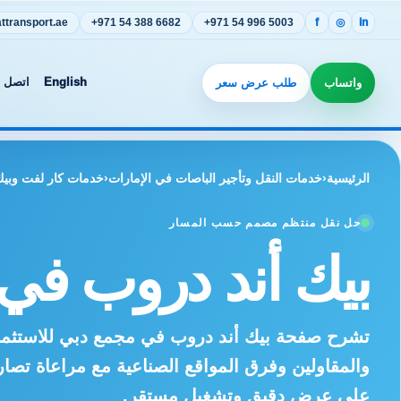
transport.ae
+971 54 388 6682
+971 54 996 5003
f
◎
in
واتساب
طلب عرض سعر
English
اتصل ب
الرئيسية
‹
خدمات النقل وتأجير الباصات في الإمارات
‹
خدمات كار لفت وبيك
حل نقل منتظم مصمم حسب المسار
بيك أند دروب في 
تشرح صفحة بيك أند دروب في مجمع دبي للاستثمار 
والمقاولين وفرق المواقع الصناعية مع مراعاة تصا
على عرض دقيق وتشغيل مستقر.