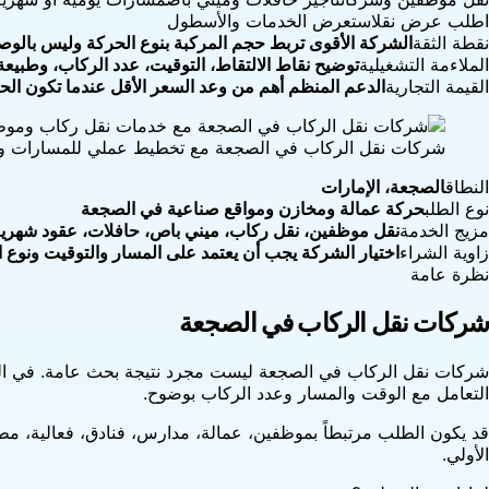
اطلب عرض نقل
استعرض الخدمات والأسطول
نقطة الثقة
الشركة الأقوى تربط حجم المركبة بنوع الحركة وليس بالو
الملاءمة التشغيلية
توضيح نقاط الالتقاط، التوقيت، عدد الركاب، وطبيعة
القيمة التجارية
الدعم المنظم أهم من وعد السعر الأقل عندما تكون الحر
شركات نقل الركاب في الصجعة مع تخطيط عملي للمسارات و
النطاق
الصجعة، الإمارات
نوع الطلب
حركة عمالة ومخازن ومواقع صناعية في الصجعة
مزيج الخدمة
نقل موظفين، نقل ركاب، ميني باص، حافلات، عقود شهر
زاوية الشراء
اختيار الشركة يجب أن يعتمد على المسار والتوقيت ونوع
نظرة عامة
شركات نقل الركاب في الصجعة
شركات نقل الركاب في الصجعة ليست مجرد نتيجة بحث عامة. في السوق
التعامل مع الوقت والمسار وعدد الركاب بوضوح.
قد يكون الطلب مرتبطاً بموظفين، عمالة، مدارس، فنادق، فعالية، 
الأولي.