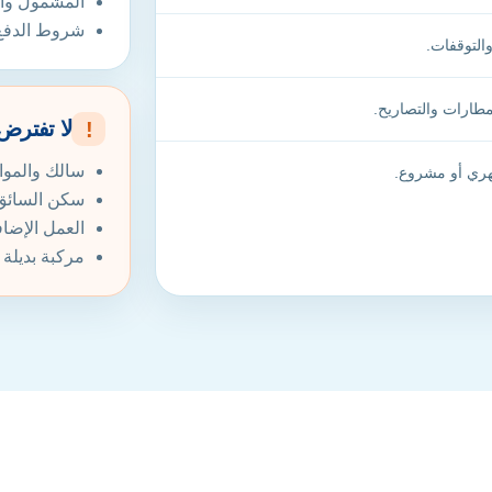
المشمول وال
شروط الدفع و
التوقفات.
طارات والتصاريح.
لا تفترض ت
!
سالك والموا
هري أو مشروع.
سكن السائق 
العمل الإضا
مركبة بديل