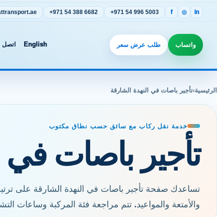
transport.ae
+971 54 388 6682
+971 54 996 5003
f
◎
in
واتساب
طلب عرض سعر
English
اتصل ب
الرئيسية
›
تأجير باصات في النهدة الشارقة
خدمة نقل ركاب مع سائق حسب نطاق مكتوب
تأجير باصات في ا
تساعدك صفحة تأجير باصات في النهدة الشارقة على ترتيب 
والأمتعة والمواعيد. تتم مراجعة فئة المركبة وساعات الت