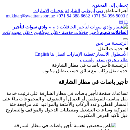
تخطي إلى المحتوى
أهم المناطق
دبي
أبوظبي
الشارقة
عجمان
الإمارات
mukhtar@swattransport.ae
+971 54 388 6682
+971 54 996 5003
f
◎
in
وادي سوات
لتأجير
الحافلات ذ.م.م
تأجير حافلات خاصة • نقل موظفين • نقل مجموعات
الرئيسية
من نحن
خدمات النقل
الأسطول
الأسعار
تغطية الإمارات
اتصل بنا
English
طلب عرض سعر
واتساب
الرئيسية
›
تأجير باصات في مطار الشارقة
خدمة نقل ركاب مع سائق حسب نطاق مكتوب
تأجير باصات في مطار الشارقة
تساعدك صفحة تأجير باصات في مطار الشارقة على ترتيب خدمة
نقل مناسبة للموظفين أو العمال أو الضيوف أو المجموعات بناءً على
المسار الفعلي وعدد الركاب والأمتعة والمواعيد. تتم مراجعة فئة
المركبة وساعات التشغيل ومتطلبات الدخول والمواقف والتصاريح
قبل تأكيد العرض المكتوب.