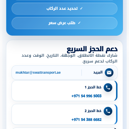
تحديد عدد الركاب
طلب عرض سعر
دعم الحجز السريع
شارك نقطة الانطلاق، الوجهة، التاريخ، الوقت وعدد
الركاب لدعم سريع.
البريد
mukhtar@swattransport.ae
خط الحجز 1
+971 54 996 5003
خط الحجز 2
+971 54 388 6682