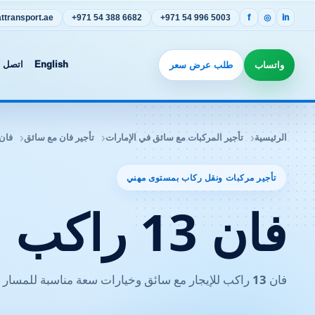
transport.ae
+971 54 388 6682
+971 54 996 5003
f
◎
in
واتساب
طلب عرض سعر
English
اتصل ب
الرئيسية
تأجير المركبات مع سائق في الإمارات
تأجير فان مع سائق
فان 13 راكب للإ
تأجير مركبات ونقل ركاب بمستوى مهني
فان 13 راكب للإيجار
فان 13 راكب للإيجار مع سائق وخيارات سعة مناسبة للمسار وعدد الركاب. أرسل التفاصيل لتحصل على عرض سعر مكتوب وواضح.